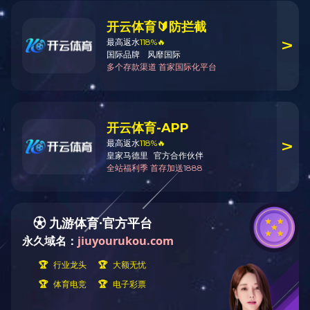
马公多宝app官网
多宝app官网
马公电缆桥架多宝（中国）
马公不锈钢电缆桥架