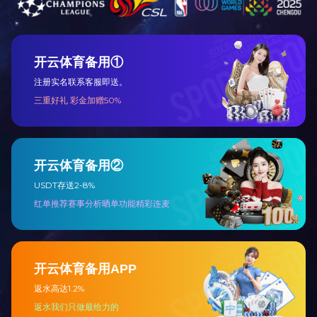
马公智能化锁控系统
推荐新闻
马公安全用具箱
载荷大结构简单的钢制托
马公消防器材
地区产品
沁阳携带型短路接地
线
多宝（中国）
更多>>
北流携带型短路接地
线
江苏省华维电力科技有限公司
电话 ：0511-8848 9488
传真 ：0511-8833 9993
手机1 ：189 1211 1066
手机2 ：189 5290 9488
邮编 ：212215
邮箱 ：guweiyu520@163.com
地址 ：江苏省扬中市经济开发区