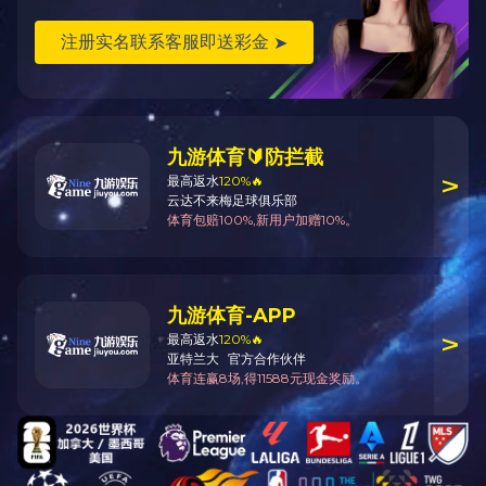
马公铝合金电缆桥架
马公大跨距桥架
马公网络桥架
马公玻璃钢桥架
马公槽式电缆桥架
马公母线槽多宝（中国）
马公开关柜多宝（中国）
马公支吊架多宝（中国）
上一个：
马公验电器
马公电缆分线箱
马公配电箱
马公电力设施标识
马公黄砂箱