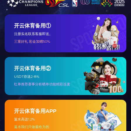
智能化锁控系统
安全用具箱
消防器材
多宝（中国）
更多>>
江苏省华维电力科技有限公司
电话 ：0511-8848 9488
传真 ：0511-8833 9993
手机1 ：189 1211 1066
手机2 ：189 5290 9488
邮编 ：212215
邮箱 ：guweiyu520@163.com
地址 ：江苏省扬中市经济开发区