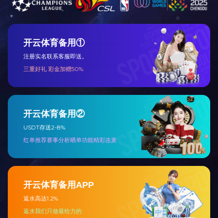
智能化锁控系统
安全用具箱
消防器材
多宝（中国）
更多>>
江苏省华维电力科技有限公司
电话 ：0511-8848 9488
传真 ：0511-8833 9993
手机1 ：189 1211 1066
手机2 ：189 5290 9488
邮编 ：212215
邮箱 ：guweiyu520@163.com
地址 ：江苏省扬中市经济开发区