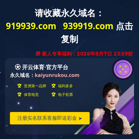
欢迎进入多宝app官网官方网站！
网站首页