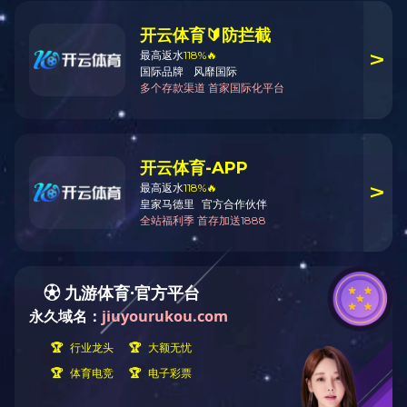
多宝app官网
多宝app官网
电缆桥架多宝（中国）
不锈钢电缆桥架