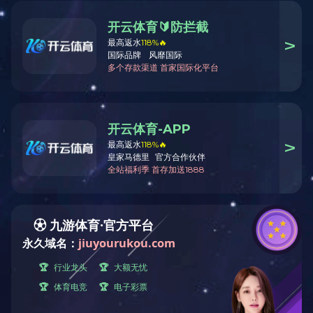
多宝app官网
多宝app官网
电缆桥架多宝（中国）
不锈钢电缆桥架