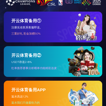
智能化锁控系统
安全用具箱
消防器材
多宝（中国）
更多>>
江苏省华维电力科技有限公司
电话 ：0511-8848 9488
传真 ：0511-8833 9993
手机1 ：189 1211 1066
手机2 ：189 5290 9488
邮编 ：212215
邮箱 ：guweiyu520@163.com
地址 ：江苏省扬中市经济开发区