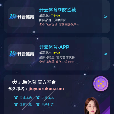
多宝app官网
多宝app官网
电缆桥架多宝（中国）
不锈钢电缆桥架