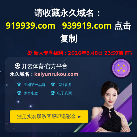
欢迎进入多宝app官网官方网站！
网站首页