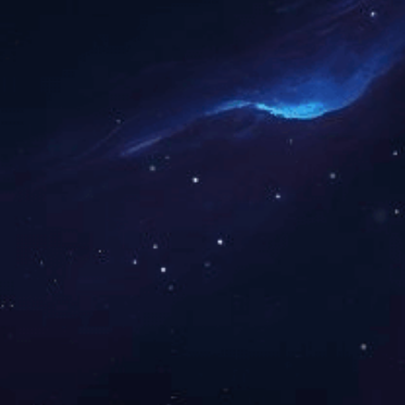
智能化锁控系统
安全用具箱
消防器材
多宝（中国）
更多>>
江苏省华维电力科技有限公司
电话 ：0511-8848 9488
传真 ：0511-8833 9993
手机1 ：189 1211 1066
手机2 ：189 5290 9488
邮编 ：212215
邮箱 ：guweiyu520@163.com
地址 ：江苏省扬中市经济开发区