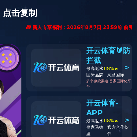
0511-88489488
189 1211 1066
全国服务热线：
手机：
荣誉资质
工程业绩
多宝（中国）