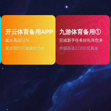
网络桥架
网络桥架
1