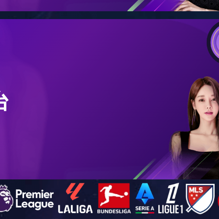
1
2
3
p官网