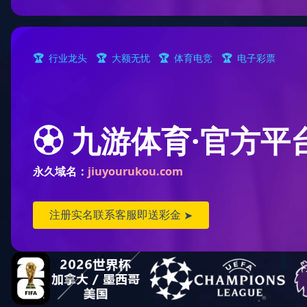
多宝ap
多宝app官网
电缆桥架多宝（中国）
不锈钢电缆桥架