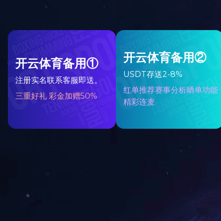
铝合金电缆桥架
大跨距桥架
网络桥架
玻璃钢桥架
槽式电缆桥架
母线槽多宝（中国）
开关柜多宝（中国）
支吊架多宝（中国）
电缆分线箱
配电箱
电力设施标识