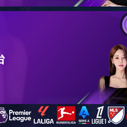
1
2
3
p官网