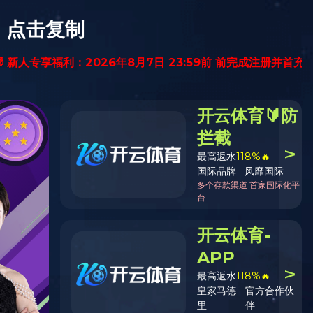
0511-88489488
189 1211 1066
全国服务热线：
手机：
荣誉资质
工程业绩
多宝（中国）