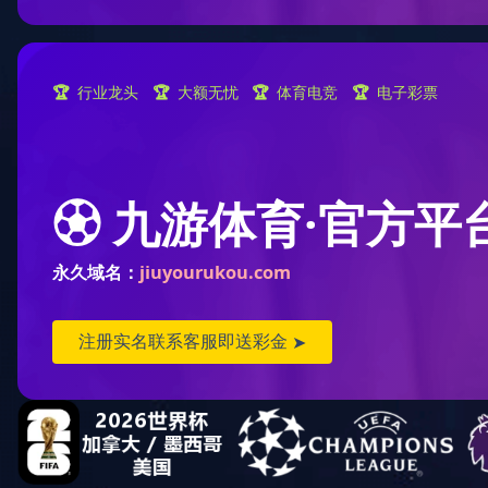
多宝ap
多宝app官网
电缆桥架多宝（中国）
不锈钢电缆桥架