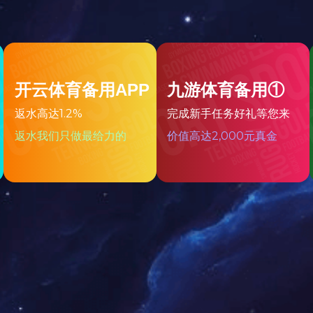
槽式电缆桥架
槽式电缆桥架
1