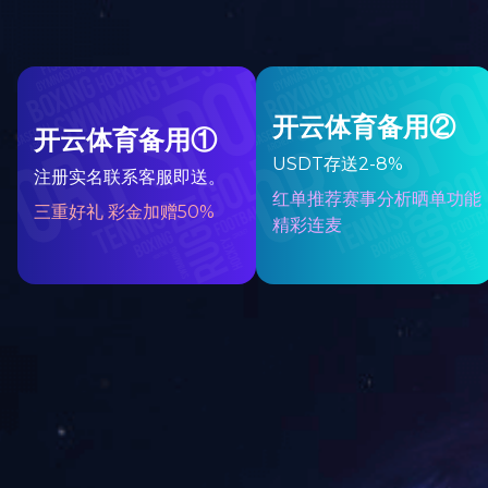
铝合金电缆桥架
大跨距桥架
网络桥架
玻璃钢桥架
槽式电缆桥架
母线槽多宝（中国）
开关柜多宝（中国）
支吊架多宝（中国）
电缆分线箱
配电箱
电力设施标识