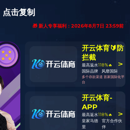
0511-88489488
189 1211 1066
全国服务热线：
手机：
荣誉资质
工程业绩
多宝（中国）