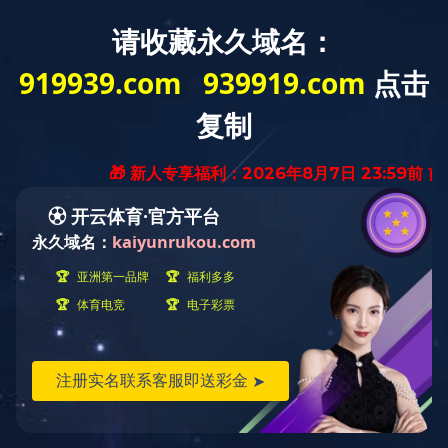
欢迎进入多宝app官网官方网站！
网站首页