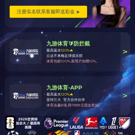
铝合金电缆桥架
大跨距桥架
网络桥架
铝合金电缆桥架
玻璃钢桥架
槽式电缆桥架
母线槽多宝（中国）
开关柜多宝（中国）
支吊架多宝（中国）
电缆分线箱
配电箱
电力设施标识