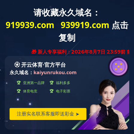
欢迎进入多宝app官网官方网站！
网站首页