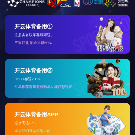
智能化锁控系统
安全用具箱
消防器材
多宝（中国）
更多>>
江苏省华维电力科技有限公司
电话 ：0511-8848 9488
传真 ：0511-8833 9993
手机1 ：189 1211 1066
手机2 ：189 5290 9488
邮编 ：212215
邮箱 ：guweiyu520@163.com
地址 ：江苏省扬中市经济开发区