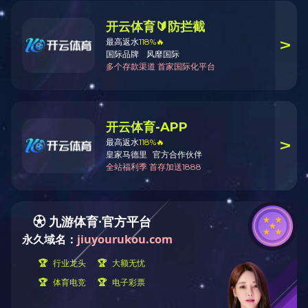
多宝app官网
多宝app官网
电缆桥架多宝（中国）
不锈钢电缆桥架