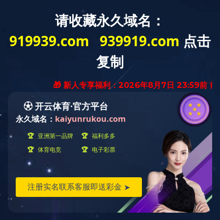
欢迎进入多宝app官网官方网站！
网站首页