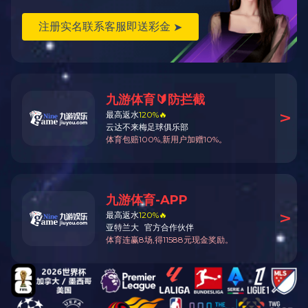
铝合金电缆桥架
大跨距桥架
网络桥架
玻璃钢桥架
槽式电缆桥架
母线槽多宝（中国）
开关柜多宝（中国）
支吊架多宝（中国）
电缆分线箱
配电箱
电力设施标识