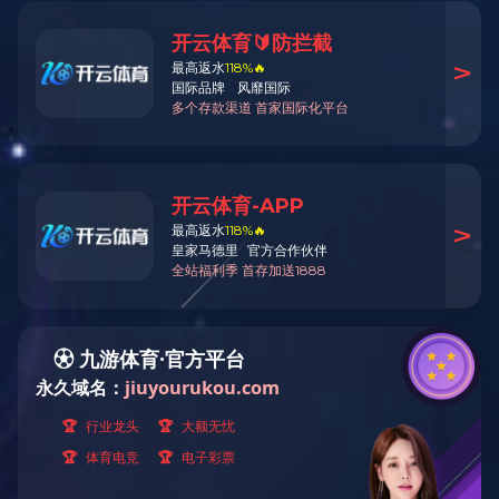
多宝app官网
多宝app官网
电缆桥架多宝（中国）
不锈钢电缆桥架