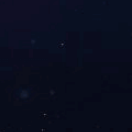
XQJ-LQJ铝
推荐新闻
载荷大结构简单的钢制托
地区产品
调兵山XQJ槽式电缆
桥架
巩义XQJ槽式电缆桥
架
关于我
公司概况
工程业绩
技术工艺