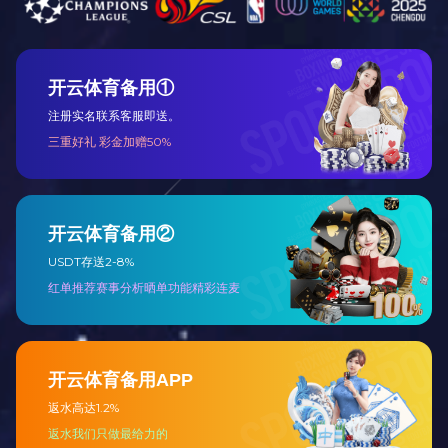
智能化锁控系统
安全用具箱
消防器材
多宝（中国）
更多>>
江苏省华维电力科技有限公司
电话 ：0511-8848 9488
传真 ：0511-8833 9993
手机1 ：189 1211 1066
手机2 ：189 5290 9488
邮编 ：212215
邮箱 ：guweiyu520@163.com
地址 ：江苏省扬中市经济开发区