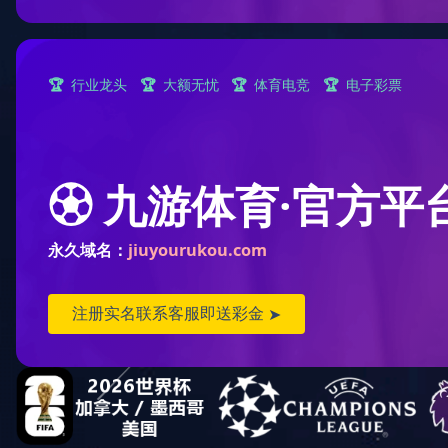
来宾多
多宝app官网
来宾电缆桥架多宝（中国）
来宾不锈钢电缆桥架