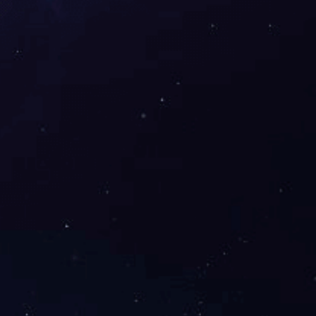
架使用上有什么样的流程
嘉义验电器
娄底验电器
淄博验电器
博乐验电器