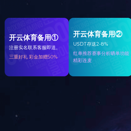
来宾铝合金电缆桥架
来宾大跨距桥架
来宾网络桥架
来宾玻璃钢桥架
来宾槽式电缆桥架
来宾母线槽多宝（中国）
来宾开关柜多宝（中国）
来宾支吊架多宝（中国）
上一
来宾电缆分线箱
来宾配电箱
来宾电力设施标识