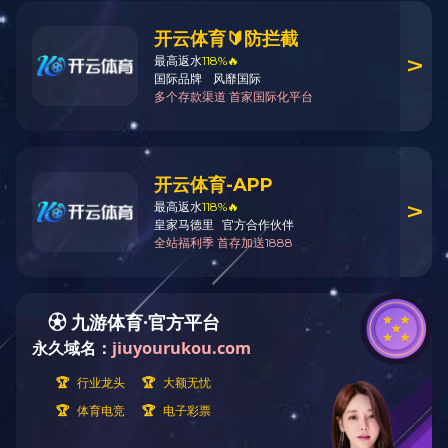
来宾多宝app官网
多宝app官网
来宾电缆桥架多宝（中国）
来宾不锈钢电缆桥架