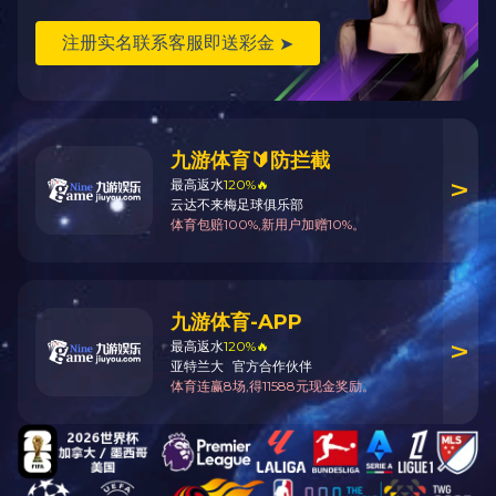
来宾铝合金电缆桥架
来宾大跨距桥架
来宾网络桥架
来宾玻璃钢桥架
来宾槽式电缆桥架
来宾母线槽多宝（中国）
来宾开关柜多宝（中国）
上一个：
来宾JXF多宝
来宾支吊架多宝（中国）
来宾电缆分线箱
来宾配电箱
来宾PZ30多宝（中
来宾电力设施标识
国）配电