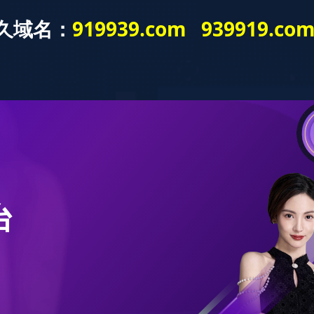
网站首页
关于我们
多宝app官网
新闻中心