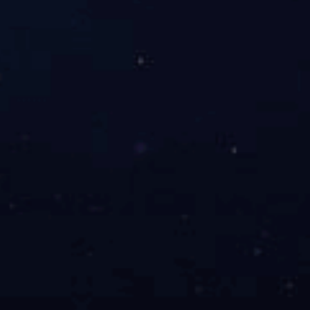
启东XQJ槽式电缆桥
启东XQJ大跨距电缆
架使用上有什么样的流程
穆林XQJ-LQJ铝合金
邯郸XQJ-LQJ铝合金
电缆桥架
电缆桥架
衡水XQJ-LQJ铝合金
黄骅XQJ-LQJ铝合金
电缆桥架
电缆桥架
多宝（中国）
地址：江苏省扬中市经济开发区红星路688号
电话：0511-88489488
传真：0511-8833 9993