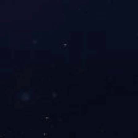
东XQJ-LQJ铝
启东XQJ阻燃玻璃钢
启东XQJ防火电缆桥
新闻
大结构简单的钢制托盘式桥架
金属线槽桥
产品
XQJ-LQJ铝合金
台山XQJ-LQJ铝合金
广安XQJ-LQJ铝合金
电缆桥架
电缆桥架
电缆桥架
XQJ-LQJ铝合金
马公XQJ-LQJ铝合金
荆州XQJ-LQJ铝合金
电缆桥架
电缆桥架
电缆桥架
关于我们
多宝app官网
多宝（中国）
公司概况
电缆桥架多宝
联系方式
工程业绩
（中国）
在线留言
技术工艺
母线槽多宝（中