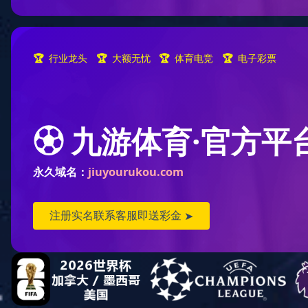
启东多
多宝app官网
启东电缆桥架多宝（中国）
启东不锈钢电缆桥架