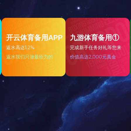
标识牌
个：
榆林运行标识牌
下一个：
榆