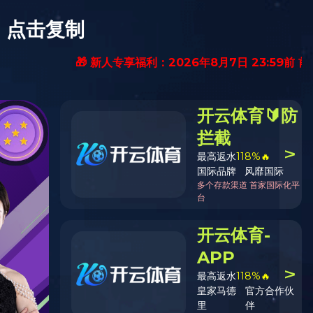
0511-88489488
189 1211 1066
全国服务热线：
手机：
荣誉资质
工程业绩
多宝（中国）