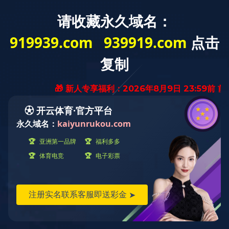
欢迎进入多宝app官网官方网站！
网站首页