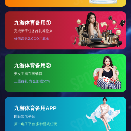
红星路688号