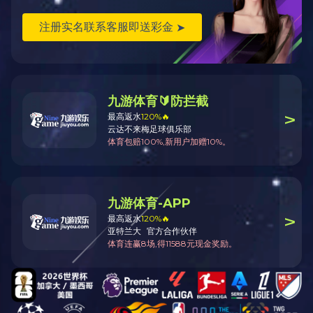
榆林铝合金电缆桥架
榆林大跨距桥架
榆林网络桥架
榆林玻璃钢桥架
榆林槽式电缆桥架
榆林母线槽多宝（中国）
榆林开关柜多宝（中国）
榆林支吊架多宝（中国）
榆林电缆分线箱
榆林配电箱
榆林电力设施标识