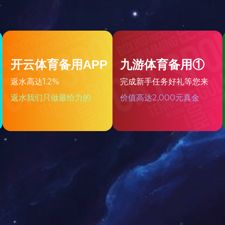
WMX(CFW)高
鞍山HWMX(CMC)密
鞍山HWM
1
品
线槽多宝（中
河池母线槽多宝（中
遵义母线槽多宝（中
国）
国）
国）
线槽多宝（中
宣城母线槽多宝（中
武穴母线槽多宝（中
国）
国）
国）