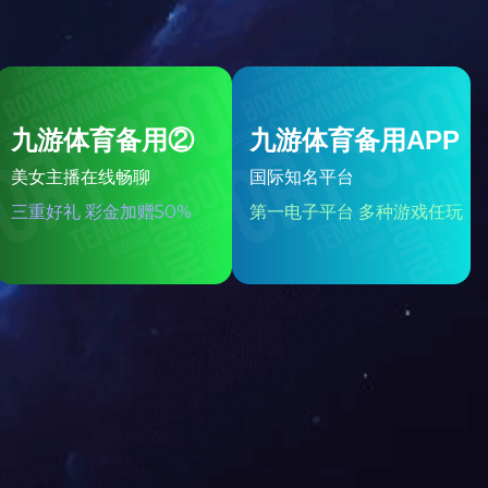
X(CCX3)
吕梁母线槽多宝（中
溧阳母线槽多宝（中
国）
国）
麻城母线槽多宝（中
梅河口母线槽多宝
国）
（中国）