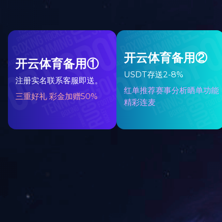
鞍山铝合金电缆桥架
鞍山大跨距桥架
鞍山网络桥架
鞍山H
鞍山玻璃钢桥架
鞍山槽式电缆桥架
地区产
鞍山母线槽多宝（中国）
项城母
鞍山开关柜多宝（中国）
鞍山支吊架多宝（中国）
涟源母
鞍山电缆分线箱
鞍山配电箱
鞍山电力设施标识