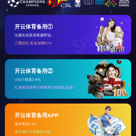
大庆智能化锁控系统
大庆安全用具箱
大庆消防器材
多宝（中国）
更多>>
江苏省华维电力科技有限公司
电话 ：0511-8848 9488
传真 ：0511-8833 9993
手机1 ：189 1211 1066
手机2 ：189 5290 9488
邮编 ：212215
邮箱 ：guweiyu520@163.com
地址 ：江苏省扬中市经济开发区