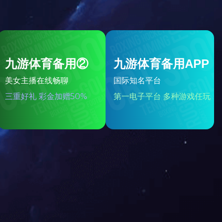
构和门锁、不锈
桂平户内外电磁锁、接地电
双城智能化锁控系统
邯郸智能化锁控系统
商洛智能化锁控系统
潮州智能化锁控系统