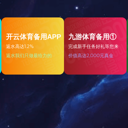
XW(N)高压带电
桂平智能化锁控系统
桂平各种机
1
品
能化锁控系统
侯马智能化锁控系统
宁安智能化锁控系统
能化锁控系统
涟源智能化锁控系统
潜江智能化锁控系统