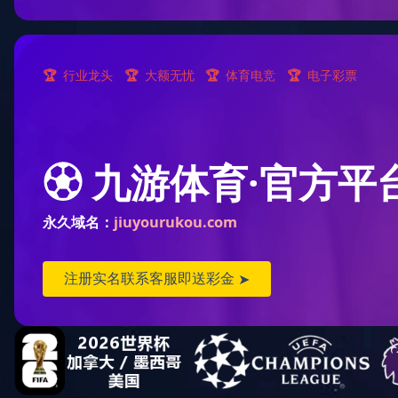
桂平多
多宝app官网
桂平电缆桥架多宝（中国）
桂平不锈钢电缆桥架