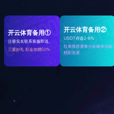
桂平铝合金电缆桥架
桂平大跨距桥架
桂平网络桥架
桂平D
桂平玻璃钢桥架
桂平槽式电缆桥架
地区产
桂平母线槽多宝（中国）
通辽智
桂平开关柜多宝（中国）
大连智
桂平支吊架多宝（中国）
桂平电缆分线箱
桂平配电箱
桂平电力设施标识