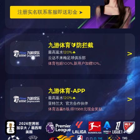
亳州铝合金电缆桥架
亳州大跨距桥架
亳州网络桥架
亳州单面槽钢
亳州玻璃钢桥架
亳州槽式电缆桥架
亳州母线槽多宝（中国）
亳州开关柜多宝（中国）
亳州支吊架多宝（中国）
亳州电缆分线箱
亳州托臂
亳州配电箱
亳州电力设施标识