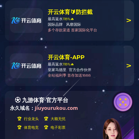
亳州多宝app官网
多宝app官网
亳州电缆桥架多宝（中国）
亳州不锈钢电缆桥架