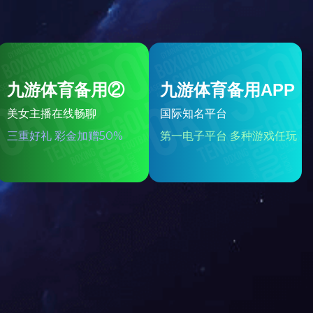
站须知牌
姜堰线路警告牌
路杆号牌