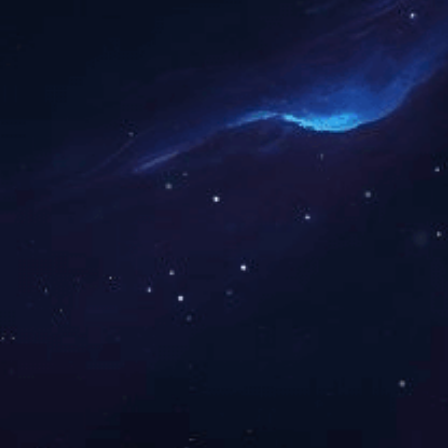
姜堰智能化锁控系统
深圳
姜堰安全用具箱
大理
姜堰消防器材
多宝（中国）
更多>>
江苏省华维电力科技有限公司
电话 ：0511-8848 9488
传真 ：0511-8833 9993
手机1 ：189 1211 1066
手机2 ：189 5290 9488
邮编 ：212215
邮箱 ：guweiyu520@163.com
地址 ：江苏省扬中市经济开发区