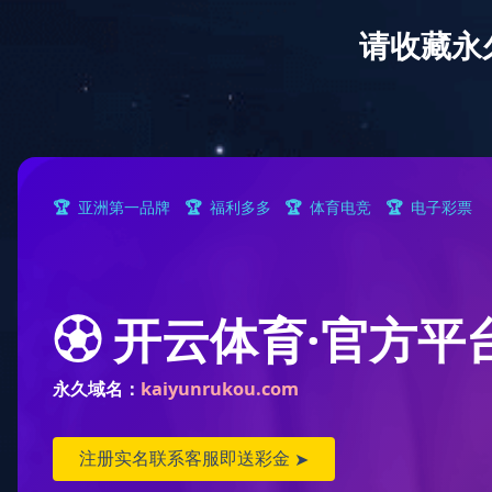
欢迎进入多宝app官网官方网站！