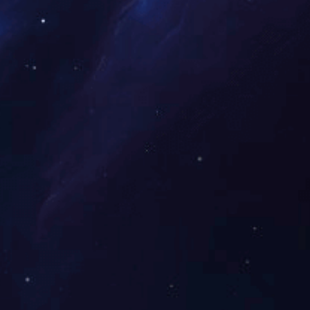
电力设施标识
宜城电力设施标识
任丘电力设施标识
电力设施标识
宁国电力设施标识
韩城电力设施标识