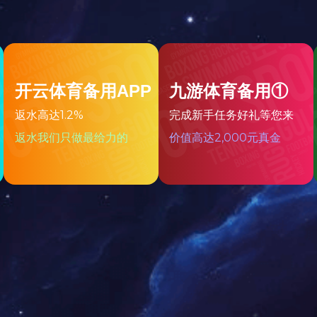
堰禁告标识牌
姜堰运行标识牌
姜堰进
堰充电桩指示牌
姜堰PVC警示牌
姜堰线
1
品