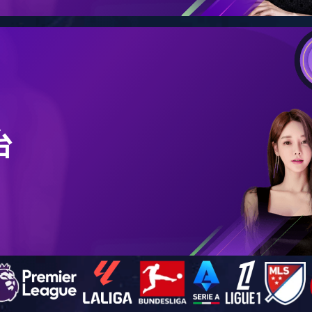
1
2
3
宝app官网