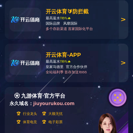
老河口多宝app官网
多宝app官网
老河口电缆桥架多宝（中国）
老河口不锈钢电缆桥架