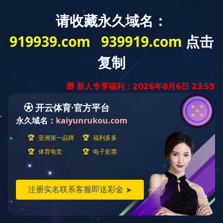
欢迎进入多宝app官网官方网站！
网站首页