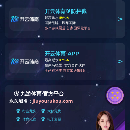
丽水多宝app官网
多宝app官网
丽水电缆桥架多宝（中国）
丽水不锈钢电缆桥架