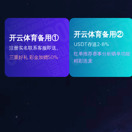
龙岩铝合金电缆桥架
龙岩大跨距桥架
龙岩网络桥架
龙岩M
龙岩玻璃钢桥架
龙岩槽式电缆桥架
龙岩母线槽多宝（中国）
龙岩开关柜多宝（中国）
龙岩支吊架多宝（中国）
龙岩电缆分线箱
龙岩G
龙岩配电箱
龙岩电力设施标识
地区产