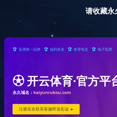
欢迎进入多宝app官网官方网站！