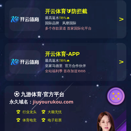
陆丰多宝app官网
多宝app官网
陆丰电缆桥架多宝（中国）
陆丰不锈钢电缆桥架