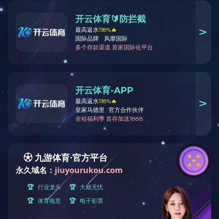
钦州多宝app官网
多宝app官网
钦州电缆桥架多宝（中国）
钦州不锈钢电缆桥架