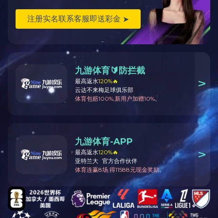
钦州铝合金电缆桥架
钦州大跨距桥架
钦州网络桥架
钦州DXW(N)高压带电
钦州玻璃钢桥架
钦州槽式电缆桥架
地区产品
钦州母线槽多宝（中国）
滕州智能化锁控系统
钦州开关柜多宝（中国）
钦州支吊架多宝（中国）
西宁智能化锁控系统
钦州电缆分线箱
钦州配电箱
钦州电力设施标识