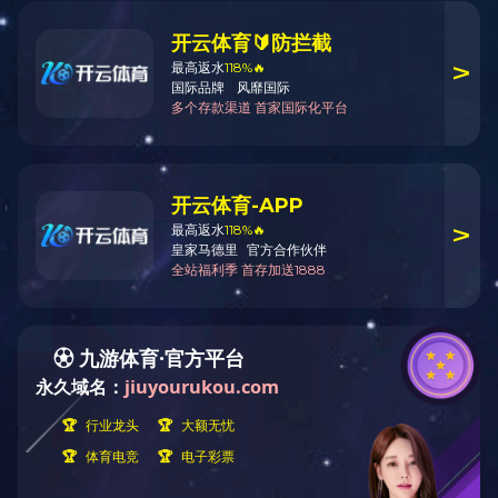
韶关多宝app官网
多宝app官网
韶关电缆桥架多宝（中国）
韶关不锈钢电缆桥架