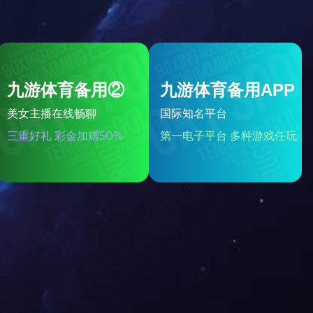
28-12金属
宜城GCS低压抽出式开关