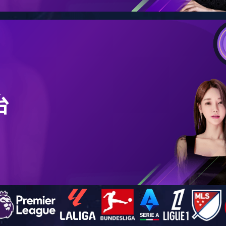
1
2
3
宝app官网