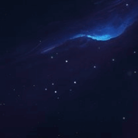
宜城智能化锁控系统
达州开
宜城安全用具箱
大理开
宜城消防器材
多宝（中国）
更多>>
江苏省华维电力科技有限公司
电话 ：0511-8848 9488
传真 ：0511-8833 9993
手机1 ：189 1211 1066
手机2 ：189 5290 9488
邮编 ：212215
邮箱 ：guweiyu520@163.com
地址 ：江苏省扬中市经济开发区