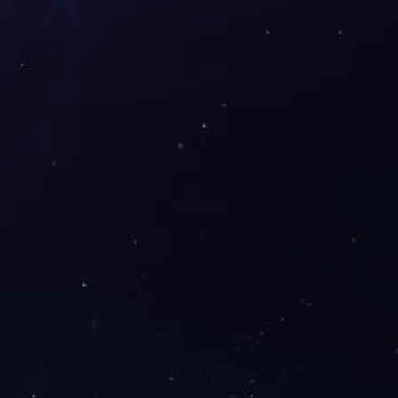
黄石开关柜多宝（中
吉安开关柜多宝（中
国）
国）
安宁开关柜多宝（中
灵武开关柜多宝（中
国）
国）