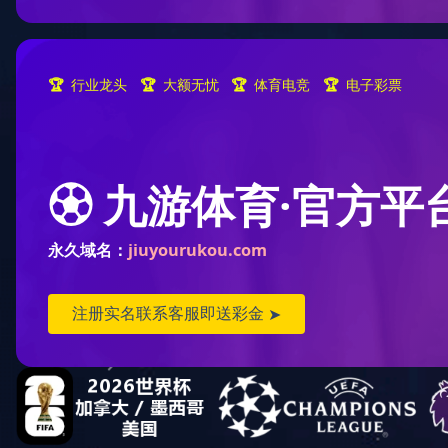
宜城多
多宝app官网
宜城电缆桥架多宝（中国）
宜城不锈钢电缆桥架