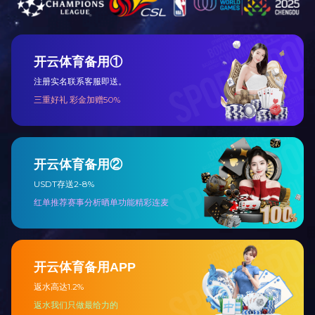
枣庄智能化锁控系统
枣庄安全用具箱
枣庄消防器材
枣庄玻璃钢桥架
多宝（中国）
更多>>
地区产品
四会电缆桥架多宝
江苏省华维电力科技有限公司
（中国）
电话 ：0511-8848 9488
河池电缆桥架多宝
传真 ：0511-8833 9993
（中国）
手机1 ：189 1211 1066
手机2 ：189 5290 9488
邮编 ：212215
邮箱 ：guweiyu520@163.com
地址 ：江苏省扬中市经济开发区