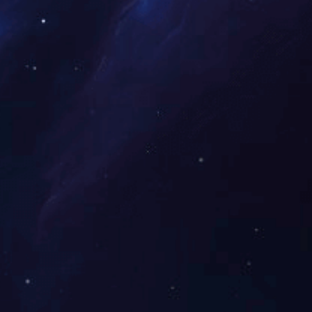
名配电箱
宁波配电箱
滨州配电箱
泽配电箱
信阳配电箱
常州配电箱