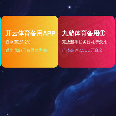
0多宝（中国）配电箱
肇庆JXF多宝（中国）配电箱
肇庆XL
30A交流低压综合
1
品