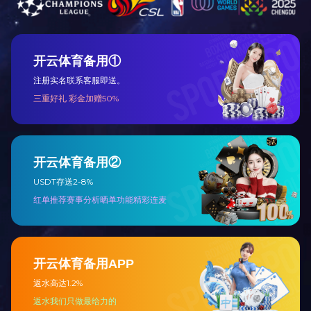
克拉玛依智能化锁控系统
推荐新闻
克拉玛依安全用具箱
载荷大结构简单的钢制托
克拉玛依消防器材
地区产品
鹤山托臂
河源托臂
多宝（中国）
更多>>
江苏省华维电力科技有限公司
电话 ：0511-8848 9488
传真 ：0511-8833 9993
手机1 ：189 1211 1066
手机2 ：189 5290 9488
邮编 ：212215
邮箱 ：guweiyu520@163.com
地址 ：江苏省扬中市经济开发区