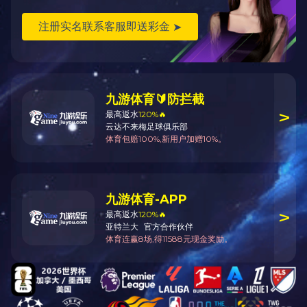
克拉玛依铝合金电缆桥架
克拉玛依大跨距桥架
克拉玛依网络桥架
克拉玛依玻璃钢桥架
克拉玛依槽式电缆桥架
克拉玛依母线槽多宝（中国）
克拉玛依开关柜多宝（中国）
克拉玛依支吊架多宝（中国）
上一个：
克拉玛依托 臂
克拉玛依电缆分线箱
克拉玛依配电箱
克拉玛依电力设施标识
克拉玛依单面槽钢