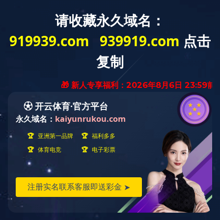
欢迎进入多宝app官网官方网站！
网站首页