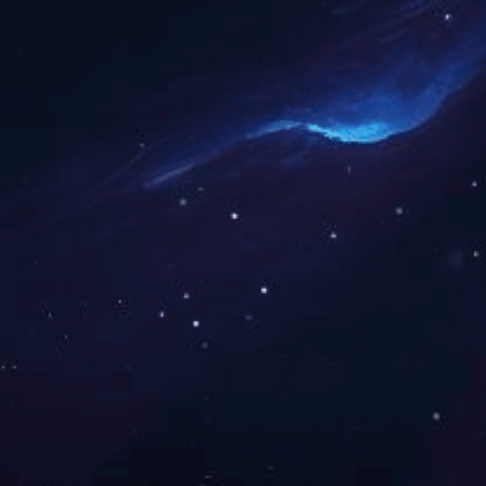
资阳智能化锁控系统
资阳安全用具箱
资阳消防器材
资
多宝（中国）
更多>>
地区产
澳门
江苏省华维电力科技有限公司
（
电话 ：0511-8848 9488
鹤岗
传真 ：0511-8833 9993
（
手机1 ：189 1211 1066
手机2 ：189 5290 9488
邮编 ：212215
邮箱 ：guweiyu520@163.com
地址 ：江苏省扬中市经济开发区