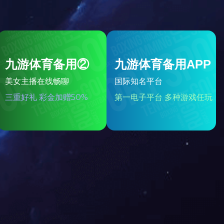
防火电缆桥架
资阳XQJ槽式电缆桥架
式电缆桥架
资阳玻璃钢桥架