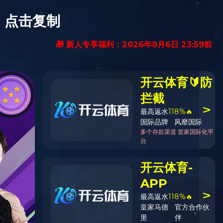
0511-88489488
189 1211 1066
全国服务热线：
手机：
荣誉资质
工程业绩
多宝（中国）