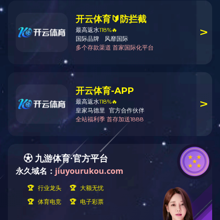
资阳多宝app官网
多宝app官网
资阳电缆桥架多宝（中国）
资阳不锈钢电缆桥架