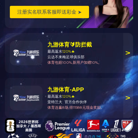
资阳铝合金电缆桥架
资阳大跨距桥架
资阳网络桥架
资阳DXW(N)高压带电
资阳玻璃钢桥架
资阳槽式电缆桥架
地区产品
资阳母线槽多宝（中国）
龙口智能化锁控系统
资阳开关柜多宝（中国）
苗栗智能化锁控系统
资阳支吊架多宝（中国）
资阳电缆分线箱
资阳配电箱
资阳电力设施标识